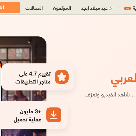
اش
ية
🎉 عيد ميلاد أبجد
المؤلفون
المقالات
جديد