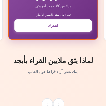
بدلا من
180
دولار أمريكي
تجدد كل سنة بالسعر الأصلي
اشترك
لماذا يثق ملايين القراء بأبجد
إليك بعض آراء قراءنا حول العالم.
›
‹