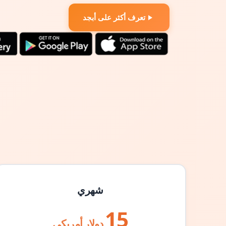
تعرف أكثر على أبجد
شهري
15
دولار أمريكي