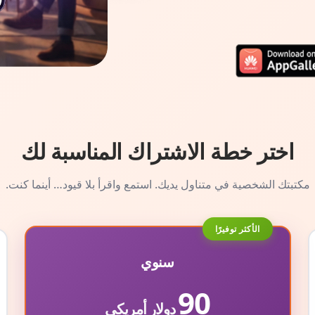
اختر خطة الاشتراك المناسبة لك
مكتبتك الشخصية في متناول يديك. استمع واقرأ بلا قيود… أينما كنت.
الأكثر توفيرًا
سنوي
90
دولار أمريكي