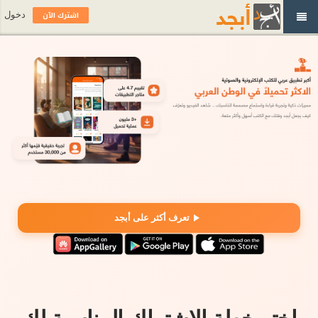
اشترك الآن
دخول
تعرف أكثر على أبجد