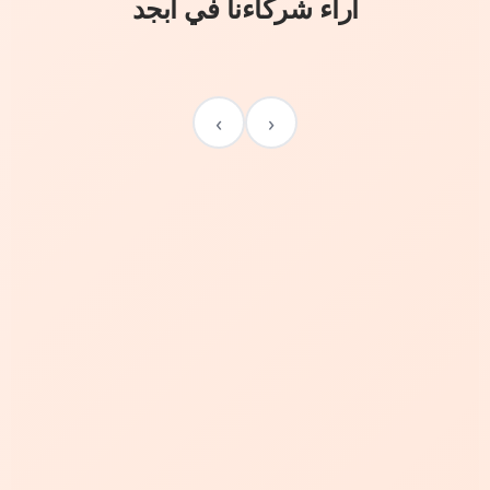
آراء شركاءنا في أبجد
›
‹