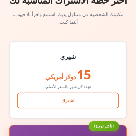
اختر خطة الاشتراك المناسبة لك
مكتبتك الشخصية في متناول يديك. استمع واقرأ بلا قيود…
أينما كنت.
شهري
15
دولار أمريكي
تجدد كل شهر بالسعر الأصلي
اشترك
الأكثر توفيرًا