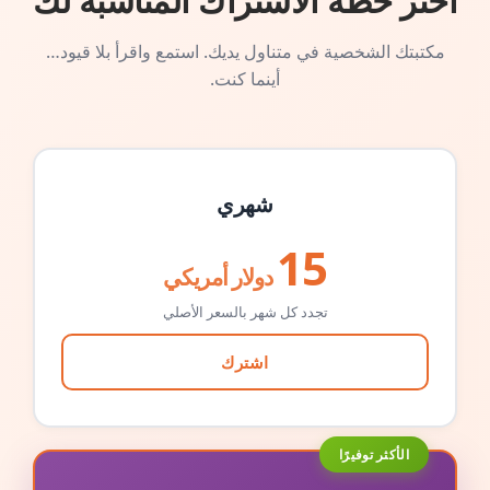
اختر خطة الاشتراك المناسبة لك
مكتبتك الشخصية في متناول يديك. استمع واقرأ بلا قيود…
أينما كنت.
شهري
15
دولار أمريكي
تجدد كل شهر بالسعر الأصلي
اشترك
الأكثر توفيرًا