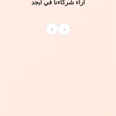
آراء شركاءنا في أبجد
›
‹