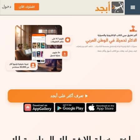
اشترك الآن
دخول
تعرف أكثر على أبجد