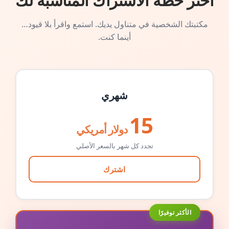
اختر خطة الاشتراك المناسبة لك
مكتبتك الشخصية في متناول يديك. استمع واقرأ بلا قيود…
أينما كنت.
شهري
15
دولار أمريكي
تجدد كل شهر بالسعر الأصلي
اشترك
الأكثر توفيرًا