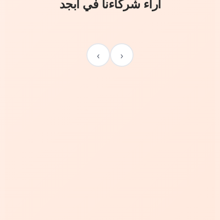
آراء شركاءنا في أبجد
›
‹