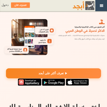
اشترك الآن
دخول
تعرف أكثر على أبجد