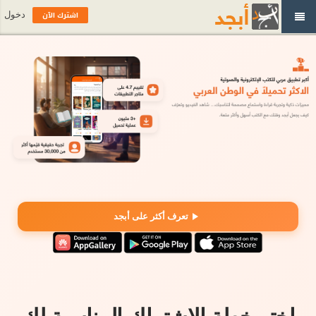
اشترك الآن
دخول
تعرف أكثر على أبجد