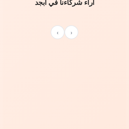
آراء شركاءنا في أبجد
›
‹