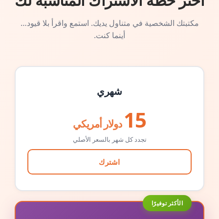
اختر خطة الاشتراك المناسبة لك
مكتبتك الشخصية في متناول يديك. استمع واقرأ بلا قيود…
أينما كنت.
شهري
15
دولار أمريكي
تجدد كل شهر بالسعر الأصلي
اشترك
الأكثر توفيرًا