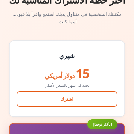
اختر خطة الاشتراك المناسبة لك
مكتبتك الشخصية في متناول يديك. استمع واقرأ بلا قيود…
أينما كنت.
شهري
15
دولار أمريكي
تجدد كل شهر بالسعر الأصلي
اشترك
الأكثر توفيرًا