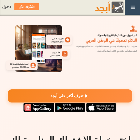
اشترك الآن
دخول
تعرف أكثر على أبجد