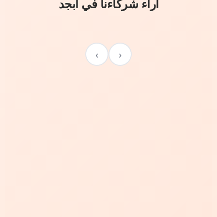
آراء شركاءنا في أبجد
›
‹