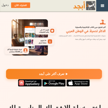
اشترك الآن
دخول
تعرف أكثر على أبجد