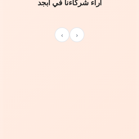
آراء شركاءنا في أبجد
›
‹