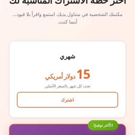
اختر خطة الاشتراك المناسبة لك
مكتبتك الشخصية في متناول يديك. استمع واقرأ بلا قيود…
أينما كنت.
شهري
15
دولار أمريكي
تجدد كل شهر بالسعر الأصلي
اشترك
الأكثر توفيرًا