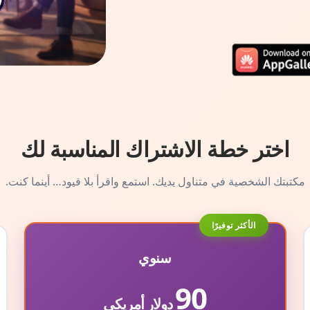
اختر خطة الاشتراك المناسبة لك
مكتبتك الشخصية في متناول يديك. استمع واقرأ بلا قيود… أينما كنت.
الأكثر توفيرًا
سنوي
90
دولار أمريكي