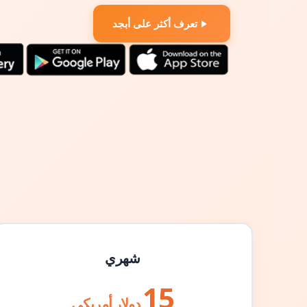
تعرف أكثر على أبجد
شهري
15
دولار أمريكي