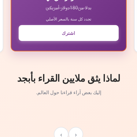
بدلا من
180
دولار أمريكي
تجدد كل سنة بالسعر الأصلي
اشترك
لماذا يثق ملايين القراء بأبجد
إليك بعض آراء قراءنا حول العالم.
›
‹