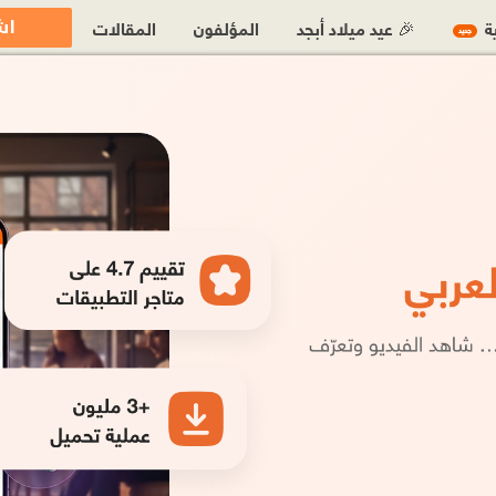
اش
ية
🎉 عيد ميلاد أبجد
المؤلفون
المقالات
جديد