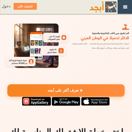
اشترك الآن
دخول
تعرف أكثر على أبجد