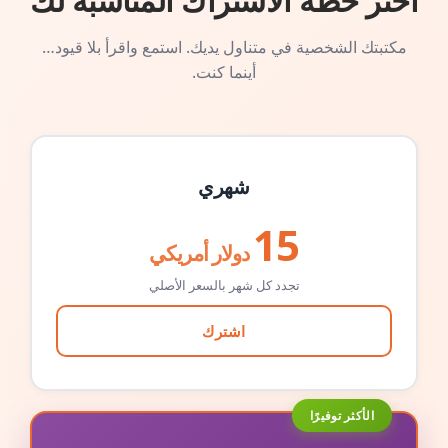
اختر خطة الاشتراك المناسبة لك
مكتبتك الشخصية في متناول يديك. استمع واقرأ بلا قيود…
أينما كنت.
شهري
15
دولار أمريكي
تجدد كل شهر بالسعر الأصلي
اشترك
الأكثر توفيرًا