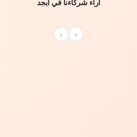
آراء شركاءنا في أبجد
›
‹