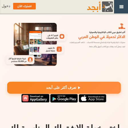
اشترك الآن
دخول
تعرف أكثر على أبجد