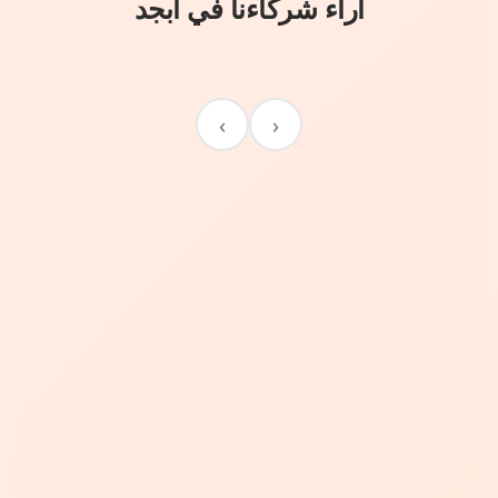
آراء شركاءنا في أبجد
›
‹