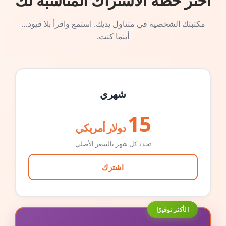
اختر خطة الاشتراك المناسبة لك
مكتبتك الشخصية في متناول يديك. استمع واقرأ بلا قيود…
أينما كنت.
شهري
15
دولار أمريكي
تجدد كل شهر بالسعر الأصلي
اشترك
الأكثر توفيرًا