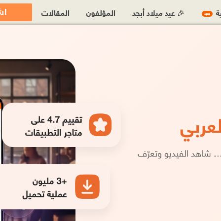
اش
ية
🎉 عيد ميلاد أبجد
المؤلفون
المقالات
جديد