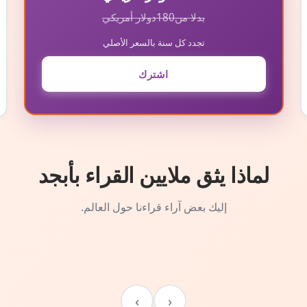
بدلا من
180
دولار أمريكي
تجدد كل سنة بالسعر الأصلي
اشترك
لماذا يثق ملايين القراء بأبجد
إليك بعض آراء قراءنا حول العالم.
›
‹