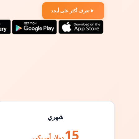
تعرف أكثر على أبجد
شهري
15
دولار أمريكي