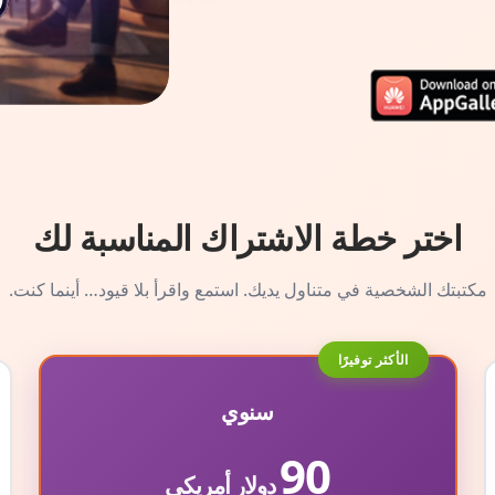
اختر خطة الاشتراك المناسبة لك
مكتبتك الشخصية في متناول يديك. استمع واقرأ بلا قيود… أينما كنت.
الأكثر توفيرًا
سنوي
90
دولار أمريكي