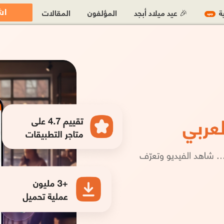
اش
ية
🎉 عيد ميلاد أبجد
المؤلفون
المقالات
جديد