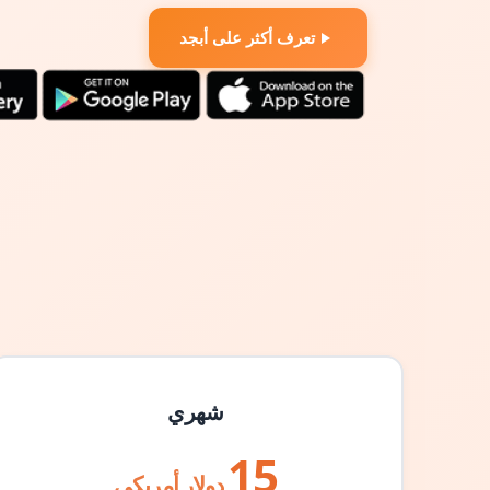
تعرف أكثر على أبجد
شهري
15
دولار أمريكي