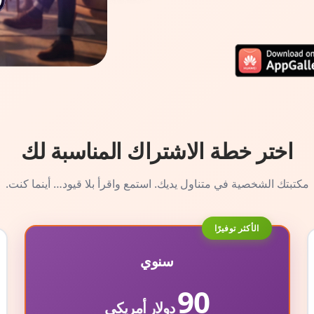
اختر خطة الاشتراك المناسبة لك
مكتبتك الشخصية في متناول يديك. استمع واقرأ بلا قيود… أينما كنت.
الأكثر توفيرًا
سنوي
90
دولار أمريكي