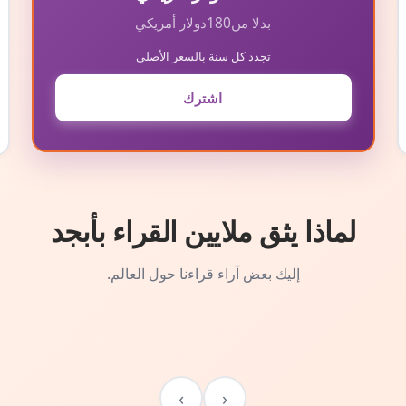
بدلا من
180
دولار أمريكي
تجدد كل سنة بالسعر الأصلي
اشترك
لماذا يثق ملايين القراء بأبجد
إليك بعض آراء قراءنا حول العالم.
›
‹