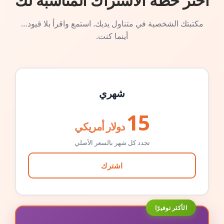
اختر خطة الاشتراك المناسبة لك
مكتبتك الشخصية في متناول يديك. استمع واقرأ بلا قيود…
أينما كنت.
شهري
15
دولار أمريكي
تجدد كل شهر بالسعر الأصلي
اشترك
الأكثر توفيرًا