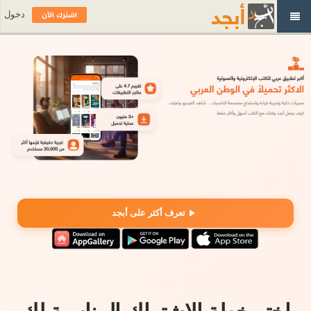
اشترك الآن
دخول
تعرف أكثر على أبجد