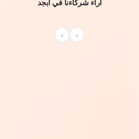
آراء شركاءنا في أبجد
›
‹