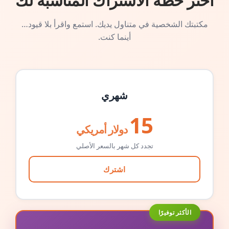
اختر خطة الاشتراك المناسبة لك
مكتبتك الشخصية في متناول يديك. استمع واقرأ بلا قيود…
أينما كنت.
شهري
15
دولار أمريكي
تجدد كل شهر بالسعر الأصلي
اشترك
الأكثر توفيرًا