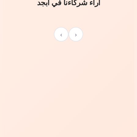
آراء شركاءنا في أبجد
›
‹