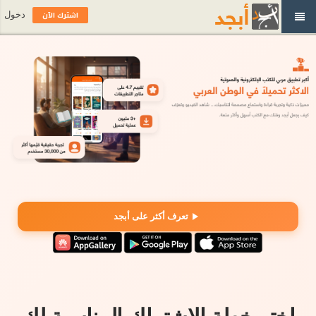
اشترك الآن
دخول
تعرف أكثر على أبجد