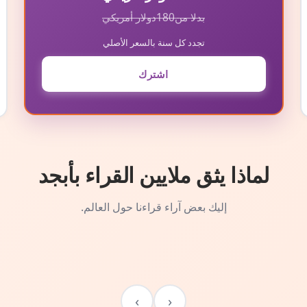
بدلا من
180
دولار أمريكي
تجدد كل سنة بالسعر الأصلي
اشترك
لماذا يثق ملايين القراء بأبجد
إليك بعض آراء قراءنا حول العالم.
›
‹