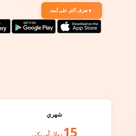
تعرف أكثر على أبجد
شهري
15
دولار أمريكي