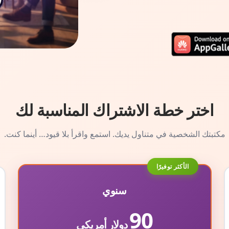
اختر خطة الاشتراك المناسبة لك
مكتبتك الشخصية في متناول يديك. استمع واقرأ بلا قيود… أينما كنت.
الأكثر توفيرًا
سنوي
90
دولار أمريكي