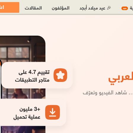
اش
ية
🎉 عيد ميلاد أبجد
المؤلفون
المقالات
جديد