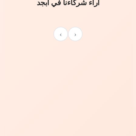
آراء شركاءنا في أبجد
›
‹