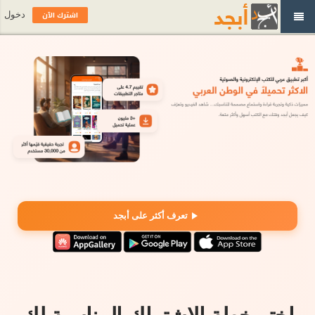
اشترك الآن
دخول
تعرف أكثر على أبجد