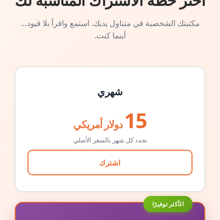
اختر خطة الاشتراك المناسبة لك
مكتبتك الشخصية في متناول يديك. استمع واقرأ بلا قيود…
أينما كنت.
شهري
15
دولار أمريكي
تجدد كل شهر بالسعر الأصلي
اشترك
الأكثر توفيرًا