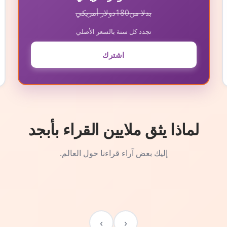
بدلا من
180
دولار أمريكي
تجدد كل سنة بالسعر الأصلي
اشترك
لماذا يثق ملايين القراء بأبجد
إليك بعض آراء قراءنا حول العالم.
›
‹