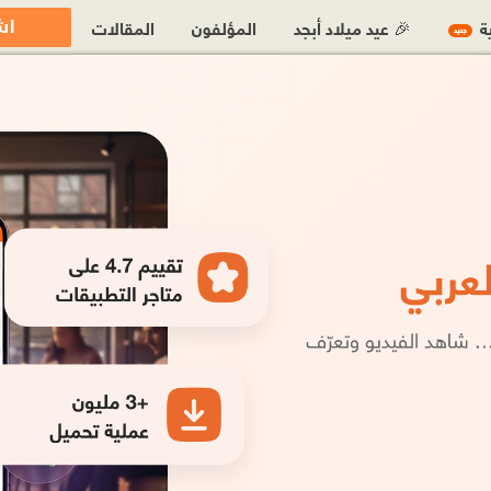
اش
ية
🎉 عيد ميلاد أبجد
المؤلفون
المقالات
جديد