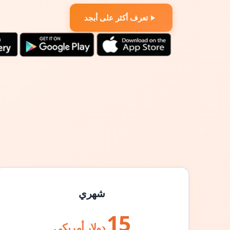
تعرف أكثر على أبجد
شهري
15
دولار أمريكي