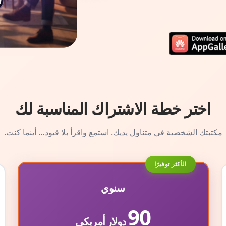
اختر خطة الاشتراك المناسبة لك
مكتبتك الشخصية في متناول يديك. استمع واقرأ بلا قيود… أينما كنت.
الأكثر توفيرًا
سنوي
90
دولار أمريكي