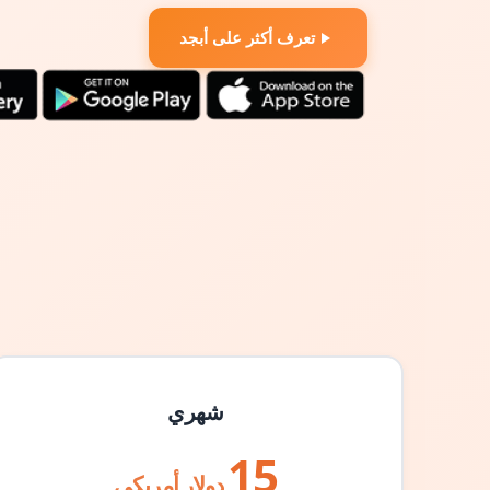
تعرف أكثر على أبجد
شهري
15
دولار أمريكي