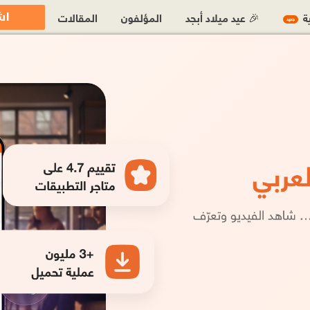
اش
ية
🎉 عيد ميلاد أبجد
المؤلفون
المقالات
جديد