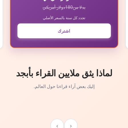
بدلا من
180
دولار أمريكي
تجدد كل سنة بالسعر الأصلي
اشترك
لماذا يثق ملايين القراء بأبجد
إليك بعض آراء قراءنا حول العالم.
›
‹