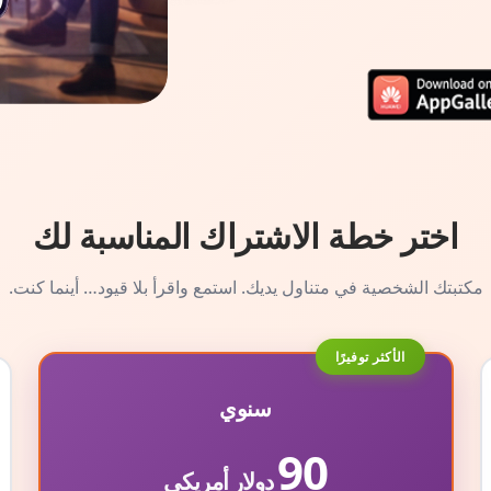
اختر خطة الاشتراك المناسبة لك
مكتبتك الشخصية في متناول يديك. استمع واقرأ بلا قيود… أينما كنت.
الأكثر توفيرًا
سنوي
90
دولار أمريكي