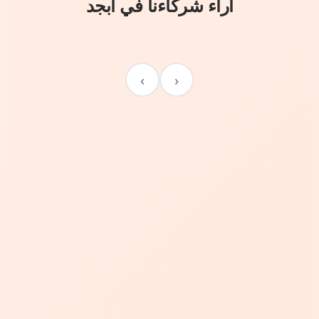
آراء شركاءنا في أبجد
›
‹