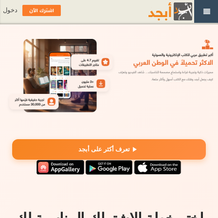
اشترك الآن
دخول
تعرف أكثر على أبجد