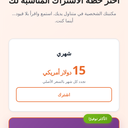
اختر خطة الاشتراك المناسبة لك
مكتبتك الشخصية في متناول يديك. استمع واقرأ بلا قيود…
أينما كنت.
شهري
15
دولار أمريكي
تجدد كل شهر بالسعر الأصلي
اشترك
الأكثر توفيرًا