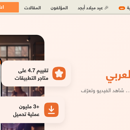
اش
ية
🎉 عيد ميلاد أبجد
المؤلفون
المقالات
جديد