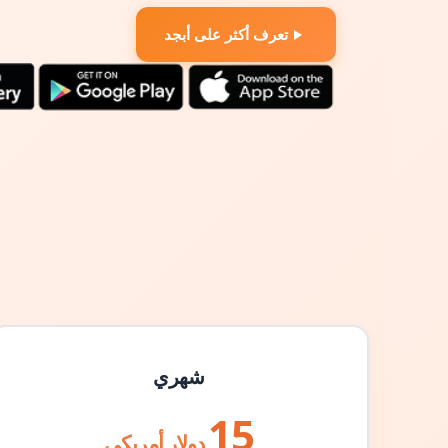
تعرف أكثر على أبجد
شهري
15
دولار أمريكي