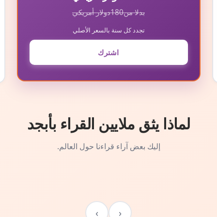
بدلا من
180
دولار أمريكي
تجدد كل سنة بالسعر الأصلي
اشترك
لماذا يثق ملايين القراء بأبجد
إليك بعض آراء قراءنا حول العالم.
›
‹