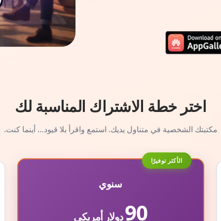
اختر خطة الاشتراك المناسبة لك
مكتبتك الشخصية في متناول يديك. استمع واقرأ بلا قيود… أينما كنت.
الأكثر توفيرًا
سنوي
90
دولار أمريكي