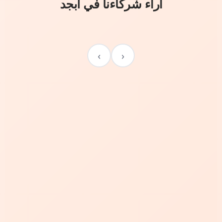
آراء شركاءنا في أبجد
›
‹