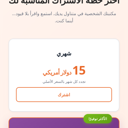
اختر خطة الاشتراك المناسبة لك
مكتبتك الشخصية في متناول يديك. استمع واقرأ بلا قيود…
أينما كنت.
شهري
15
دولار أمريكي
تجدد كل شهر بالسعر الأصلي
اشترك
الأكثر توفيرًا