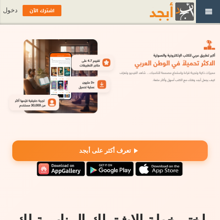
اشترك الآن
دخول
تعرف أكثر على أبجد