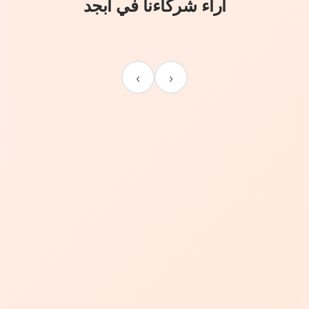
آراء شركاءنا في أبجد
›
‹