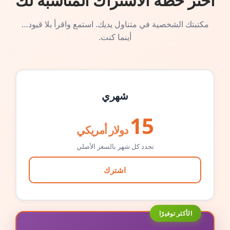
اختر خطة الاشتراك المناسبة لك
مكتبتك الشخصية في متناول يديك. استمع واقرأ بلا قيود…
أينما كنت.
شهري
15
دولار أمريكي
تجدد كل شهر بالسعر الأصلي
اشترك
الأكثر توفيرًا