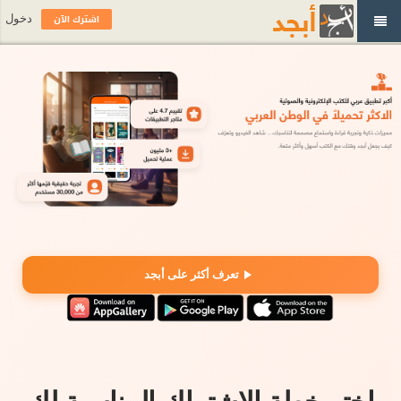
اشترك الآن
دخول
تعرف أكثر على أبجد