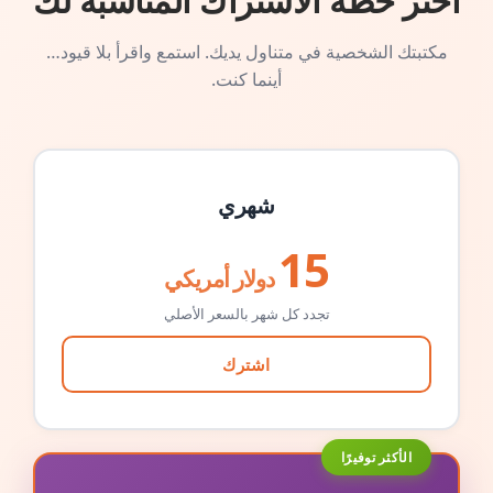
اختر خطة الاشتراك المناسبة لك
مكتبتك الشخصية في متناول يديك. استمع واقرأ بلا قيود…
أينما كنت.
شهري
15
دولار أمريكي
تجدد كل شهر بالسعر الأصلي
اشترك
الأكثر توفيرًا