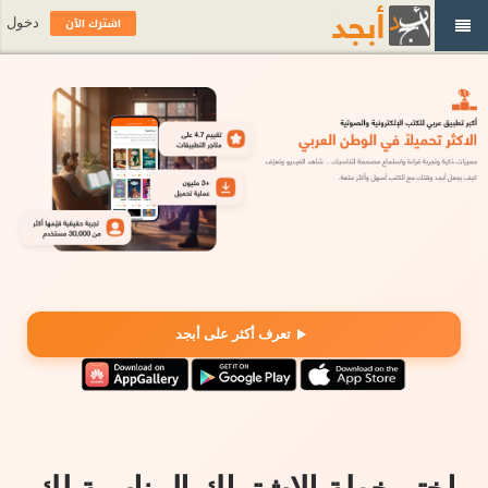
اشترك الآن
دخول
تعرف أكثر على أبجد