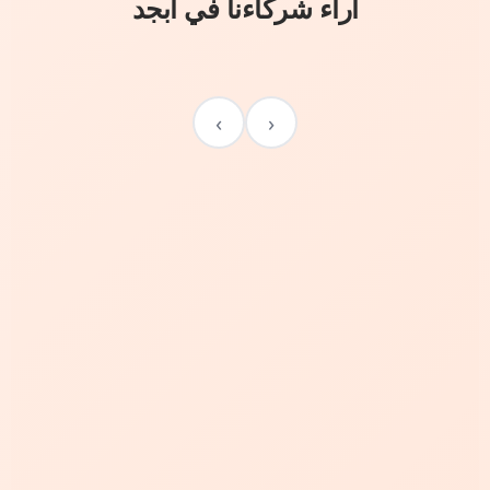
آراء شركاءنا في أبجد
›
‹