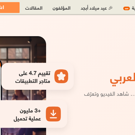
اش
ية
🎉 عيد ميلاد أبجد
المؤلفون
المقالات
جديد