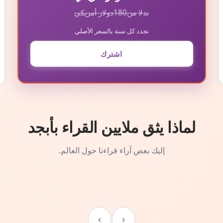
بدلا من
180
دولار أمريكي
تجدد كل سنة بالسعر الأصلي
اشترك
لماذا يثق ملايين القراء بأبجد
إليك بعض آراء قراءنا حول العالم.
›
‹