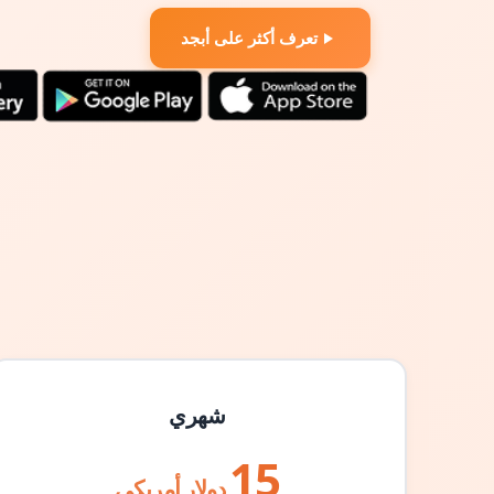
تعرف أكثر على أبجد
شهري
15
دولار أمريكي