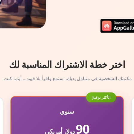
اختر خطة الاشتراك المناسبة لك
مكتبتك الشخصية في متناول يديك. استمع واقرأ بلا قيود… أينما كنت.
الأكثر توفيرًا
سنوي
90
دولار أمريكي