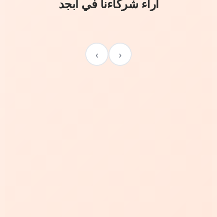
آراء شركاءنا في أبجد
›
‹