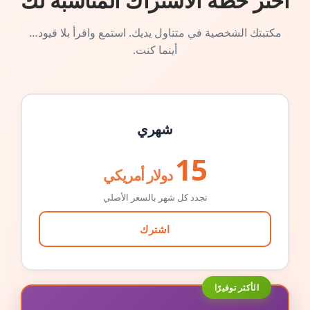
اختر خطة الاشتراك المناسبة لك
مكتبتك الشخصية في متناول يديك. استمع واقرأ بلا قيود…
أينما كنت.
شهري
15
دولار أمريكي
تجدد كل شهر بالسعر الأصلي
اشترك
الأكثر توفيرًا