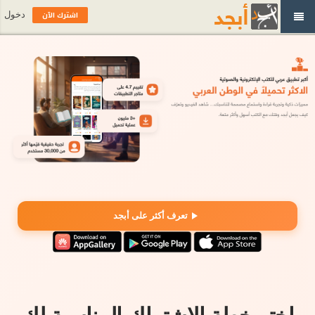
اشترك الآن
دخول
تعرف أكثر على أبجد