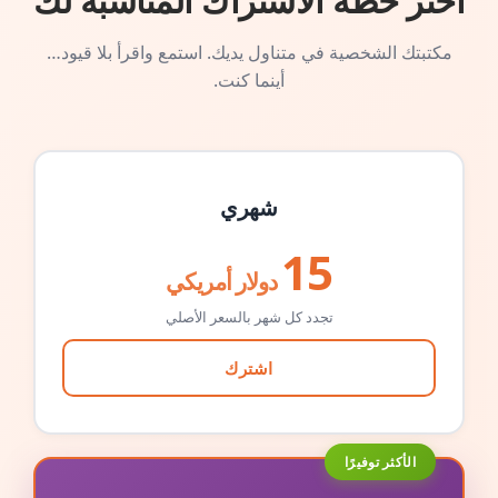
اختر خطة الاشتراك المناسبة لك
مكتبتك الشخصية في متناول يديك. استمع واقرأ بلا قيود…
أينما كنت.
شهري
15
دولار أمريكي
تجدد كل شهر بالسعر الأصلي
اشترك
الأكثر توفيرًا