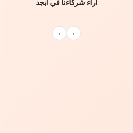
آراء شركاءنا في أبجد
›
‹