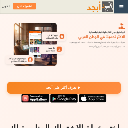
اشترك الآن
دخول
تعرف أكثر على أبجد