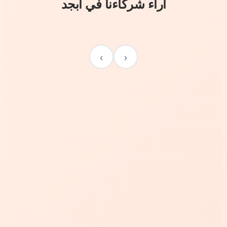
آراء شركاءنا في أبجد
›
‹