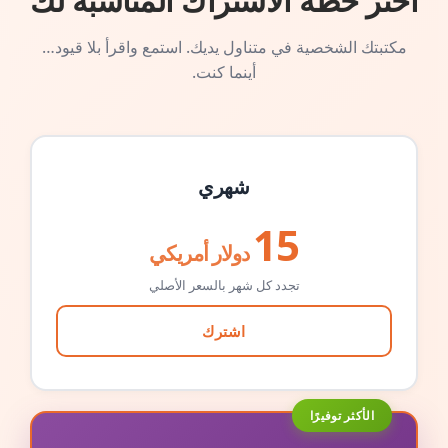
اختر خطة الاشتراك المناسبة لك
مكتبتك الشخصية في متناول يديك. استمع واقرأ بلا قيود…
أينما كنت.
شهري
15
دولار أمريكي
تجدد كل شهر بالسعر الأصلي
اشترك
الأكثر توفيرًا