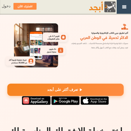
اشترك الآن
دخول
تعرف أكثر على أبجد