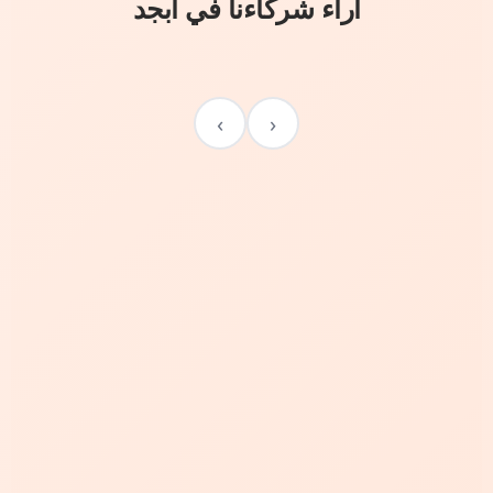
آراء شركاءنا في أبجد
›
‹