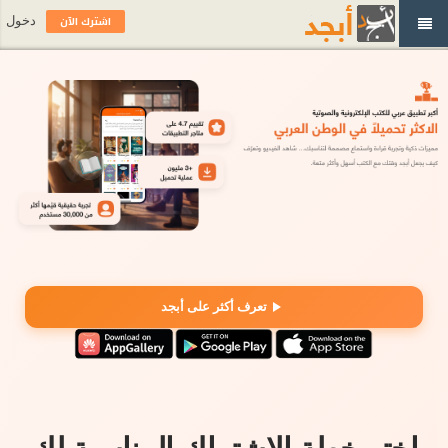
اشترك الآن
دخول
تعرف أكثر على أبجد