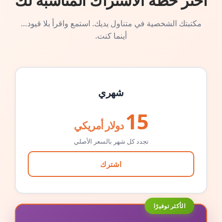
اختر خطة الاشتراك المناسبة لك
مكتبتك الشخصية في متناول يديك. استمع واقرأ بلا قيود…
أينما كنت.
شهري
15
دولار أمريكي
تجدد كل شهر بالسعر الأصلي
اشترك
الأكثر توفيرًا