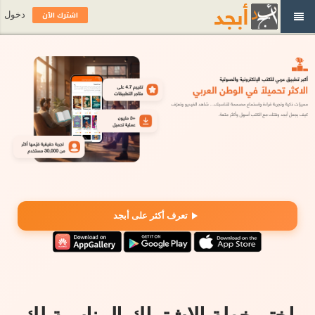
اشترك الآن
دخول
تعرف أكثر على أبجد