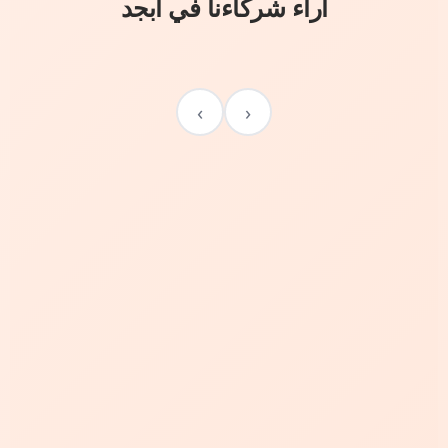
آراء شركاءنا في أبجد
›
‹