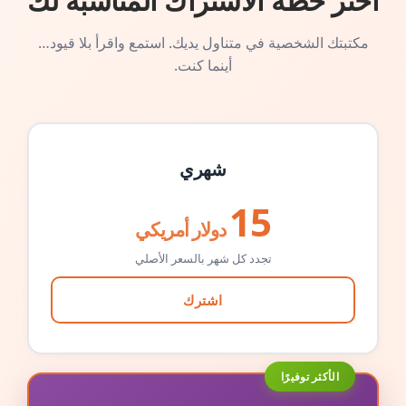
اختر خطة الاشتراك المناسبة لك
مكتبتك الشخصية في متناول يديك. استمع واقرأ بلا قيود…
أينما كنت.
شهري
15
دولار أمريكي
تجدد كل شهر بالسعر الأصلي
اشترك
الأكثر توفيرًا