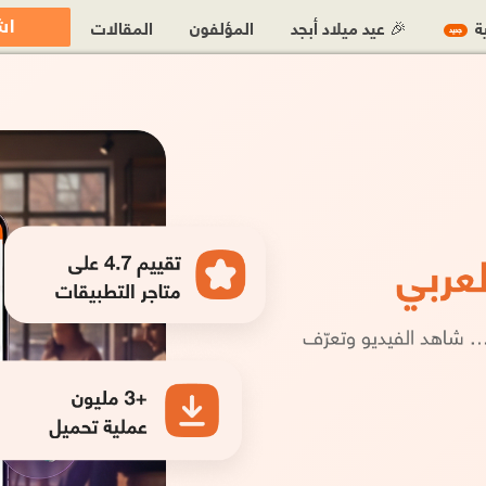
اش
ية
🎉 عيد ميلاد أبجد
المؤلفون
المقالات
جديد