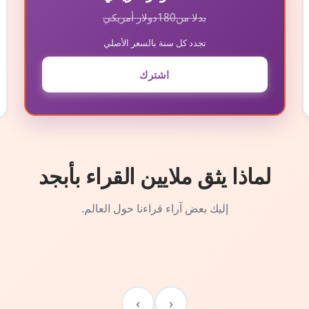
بدلا من
180
دولار أمريكي
تجدد كل سنة بالسعر الأصلي
اشترك
لماذا يثق ملايين القراء بأبجد
إليك بعض آراء قراءنا حول العالم.
›
‹