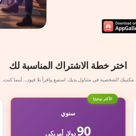
اختر خطة الاشتراك المناسبة لك
مكتبتك الشخصية في متناول يديك. استمع واقرأ بلا قيود… أينما كنت.
الأكثر توفيرًا
سنوي
90
دولار أمريكي