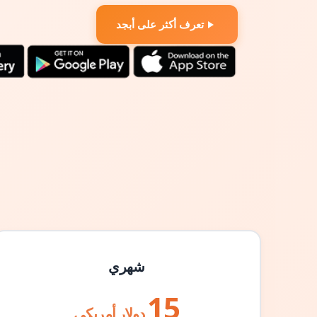
تعرف أكثر على أبجد
شهري
15
دولار أمريكي