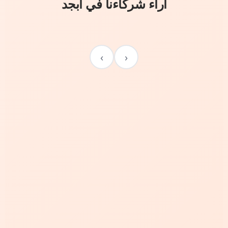
آراء شركاءنا في أبجد
›
‹