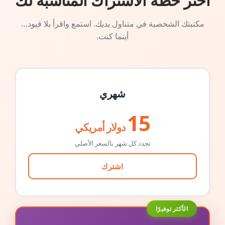
اختر خطة الاشتراك المناسبة لك
مكتبتك الشخصية في متناول يديك. استمع واقرأ بلا قيود…
أينما كنت.
شهري
15
دولار أمريكي
تجدد كل شهر بالسعر الأصلي
اشترك
الأكثر توفيرًا