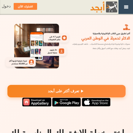
اشترك الآن
دخول
تعرف أكثر على أبجد