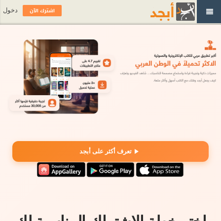
اشترك الآن
دخول
تعرف أكثر على أبجد