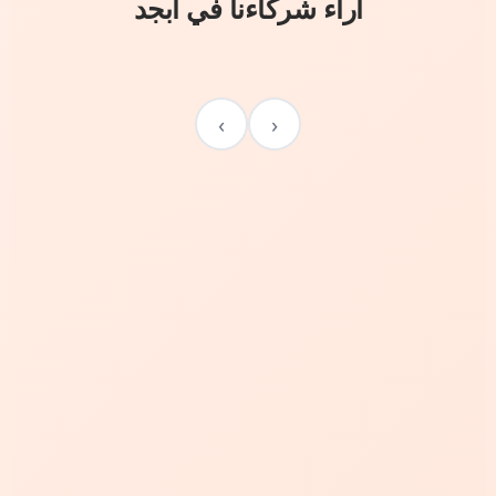
آراء شركاءنا في أبجد
›
‹