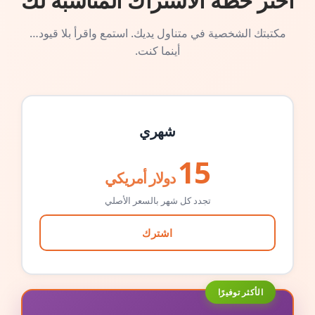
اختر خطة الاشتراك المناسبة لك
مكتبتك الشخصية في متناول يديك. استمع واقرأ بلا قيود…
أينما كنت.
شهري
15
دولار أمريكي
تجدد كل شهر بالسعر الأصلي
اشترك
الأكثر توفيرًا