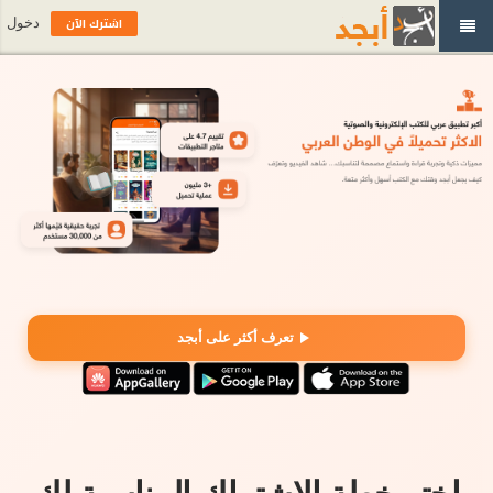
اشترك الآن
دخول
تعرف أكثر على أبجد