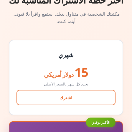
اختر خطة الاشتراك المناسبة لك
مكتبتك الشخصية في متناول يديك. استمع واقرأ بلا قيود…
أينما كنت.
شهري
15
دولار أمريكي
تجدد كل شهر بالسعر الأصلي
اشترك
الأكثر توفيرًا