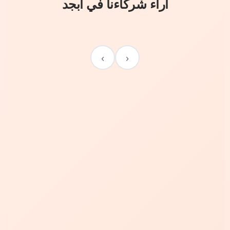
آراء شركاءنا في أبجد
›
‹