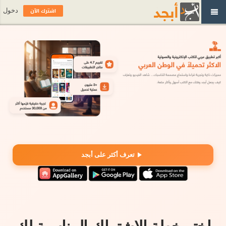
اشترك الآن
دخول
تعرف أكثر على أبجد