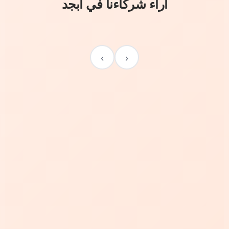
آراء شركاءنا في أبجد
›
‹