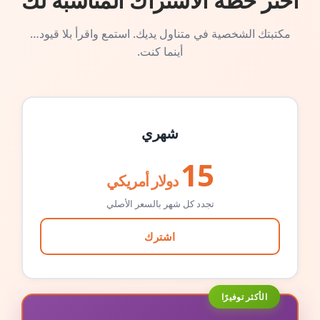
اختر خطة الاشتراك المناسبة لك
مكتبتك الشخصية في متناول يديك. استمع واقرأ بلا قيود…
أينما كنت.
شهري
15
دولار أمريكي
تجدد كل شهر بالسعر الأصلي
اشترك
الأكثر توفيرًا