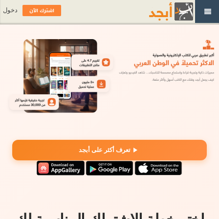
اشترك الآن
دخول
تعرف أكثر على أبجد