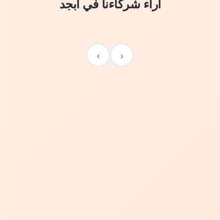
آراء شركاءنا في أبجد
›
‹