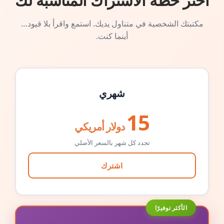
اختر خطة الاشتراك المناسبة لك
مكتبتك الشخصية في متناول يديك. استمع واقرأ بلا قيود…
أينما كنت.
شهري
15
دولار أمريكي
تجدد كل شهر بالسعر الأصلي
اشترك
الأكثر توفيرًا