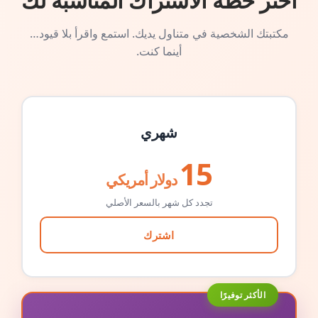
اختر خطة الاشتراك المناسبة لك
مكتبتك الشخصية في متناول يديك. استمع واقرأ بلا قيود…
أينما كنت.
شهري
15
دولار أمريكي
تجدد كل شهر بالسعر الأصلي
اشترك
الأكثر توفيرًا