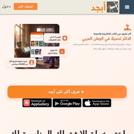
اشترك الآن
دخول
تعرف أكثر على أبجد