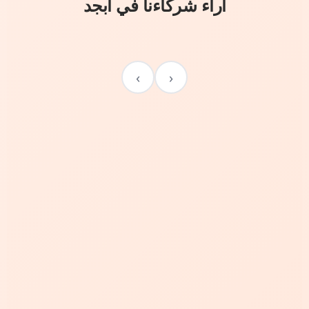
آراء شركاءنا في أبجد
›
‹