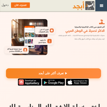
اشترك الآن
دخول
تعرف أكثر على أبجد