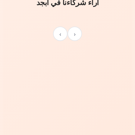
آراء شركاءنا في أبجد
›
‹