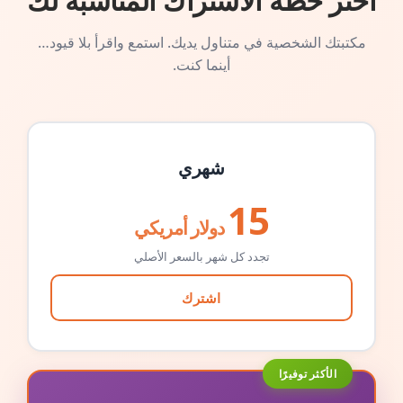
اختر خطة الاشتراك المناسبة لك
مكتبتك الشخصية في متناول يديك. استمع واقرأ بلا قيود…
أينما كنت.
شهري
15
دولار أمريكي
تجدد كل شهر بالسعر الأصلي
اشترك
الأكثر توفيرًا