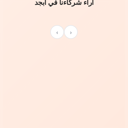
آراء شركاءنا في أبجد
›
‹