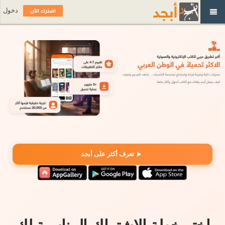
اشترك الآن
دخول
تعرف أكثر على أبجد