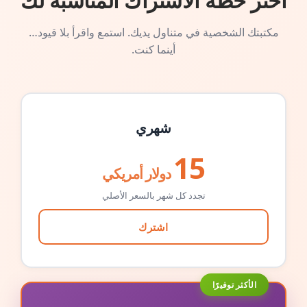
اختر خطة الاشتراك المناسبة لك
مكتبتك الشخصية في متناول يديك. استمع واقرأ بلا قيود…
أينما كنت.
شهري
15
دولار أمريكي
تجدد كل شهر بالسعر الأصلي
اشترك
الأكثر توفيرًا