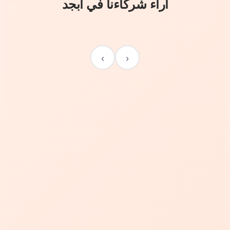
آراء شركاءنا في أبجد
›
‹