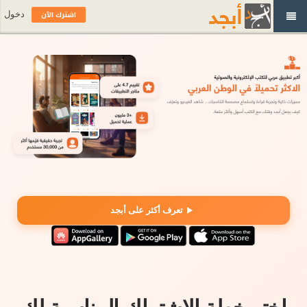
اشترك الآن
دخول
تعرف أكثر على أبجد