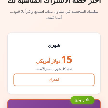
اختر خطة الاشتراك المناسبة لك
مكتبتك الشخصية في متناول يديك. استمع واقرأ بلا قيود…
أينما كنت.
شهري
15
دولار أمريكي
تجدد كل شهر بالسعر الأصلي
اشترك
الأكثر توفيرًا