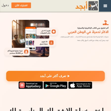
اشترك الآن
دخول
تعرف أكثر على أبجد