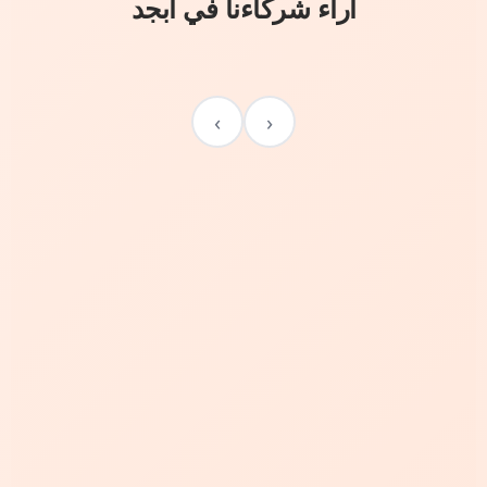
آراء شركاءنا في أبجد
›
‹