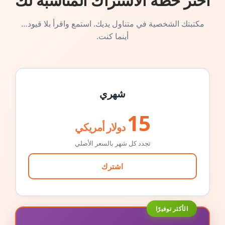
اختر خطة الاشتراك المناسبة لك
مكتبتك الشخصية في متناول يديك. استمع واقرأ بلا قيود…
أينما كنت.
شهري
15
دولار أمريكي
تجدد كل شهر بالسعر الأصلي
اشترك
الأكثر توفيرًا