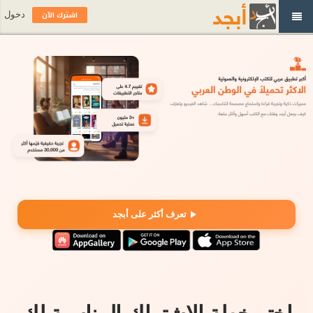
اشترك الآن
دخول
تعرف أكثر على أبجد