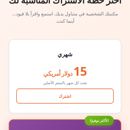
اختر خطة الاشتراك المناسبة لك
مكتبتك الشخصية في متناول يديك. استمع واقرأ بلا قيود…
أينما كنت.
شهري
15
دولار أمريكي
تجدد كل شهر بالسعر الأصلي
اشترك
الأكثر توفيرًا