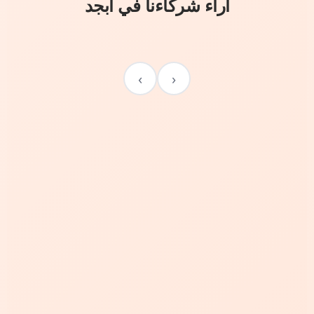
آراء شركاءنا في أبجد
›
‹