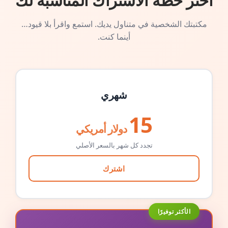
اختر خطة الاشتراك المناسبة لك
مكتبتك الشخصية في متناول يديك. استمع واقرأ بلا قيود…
أينما كنت.
شهري
15
دولار أمريكي
تجدد كل شهر بالسعر الأصلي
اشترك
الأكثر توفيرًا