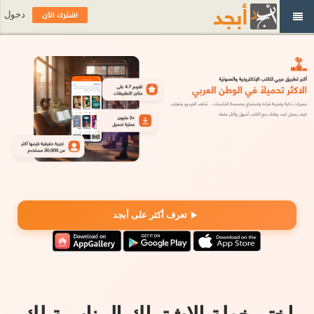
اشترك الآن
دخول
تعرف أكثر على أبجد