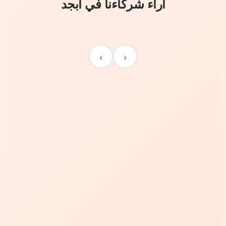
آراء شركاءنا في أبجد
›
‹