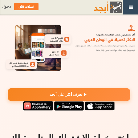
اشترك الآن
دخول
تعرف أكثر على أبجد