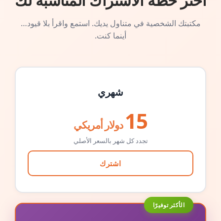
اختر خطة الاشتراك المناسبة لك
مكتبتك الشخصية في متناول يديك. استمع واقرأ بلا قيود…
أينما كنت.
شهري
15
دولار أمريكي
تجدد كل شهر بالسعر الأصلي
اشترك
الأكثر توفيرًا