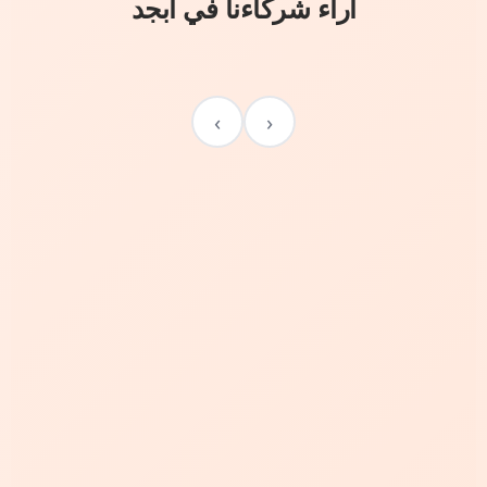
آراء شركاءنا في أبجد
›
‹