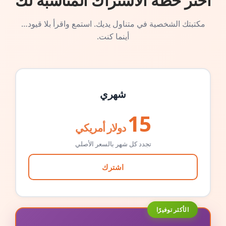
اختر خطة الاشتراك المناسبة لك
مكتبتك الشخصية في متناول يديك. استمع واقرأ بلا قيود…
أينما كنت.
شهري
15
دولار أمريكي
تجدد كل شهر بالسعر الأصلي
اشترك
الأكثر توفيرًا