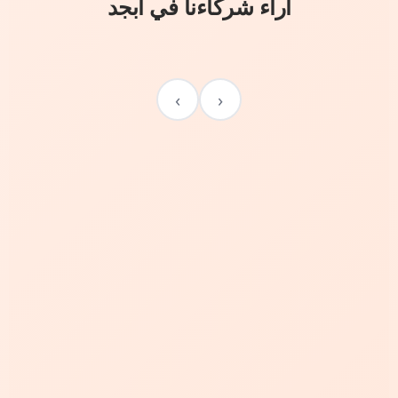
آراء شركاءنا في أبجد
›
‹