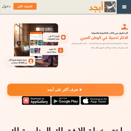
اشترك الآن
دخول
تعرف أكثر على أبجد