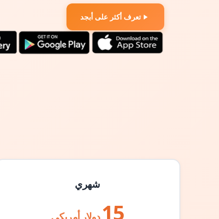
تعرف أكثر على أبجد
شهري
15
دولار أمريكي