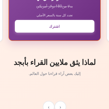
بدلا من
180
دولار أمريكي
تجدد كل سنة بالسعر الأصلي
اشترك
لماذا يثق ملايين القراء بأبجد
إليك بعض آراء قراءنا حول العالم.
›
‹