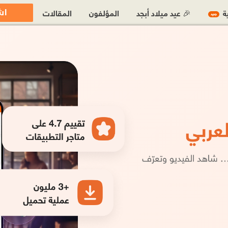
اش
ية
🎉 عيد ميلاد أبجد
المؤلفون
المقالات
جديد