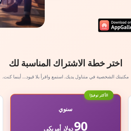
اختر خطة الاشتراك المناسبة لك
مكتبتك الشخصية في متناول يديك. استمع واقرأ بلا قيود… أينما كنت.
الأكثر توفيرًا
سنوي
90
دولار أمريكي