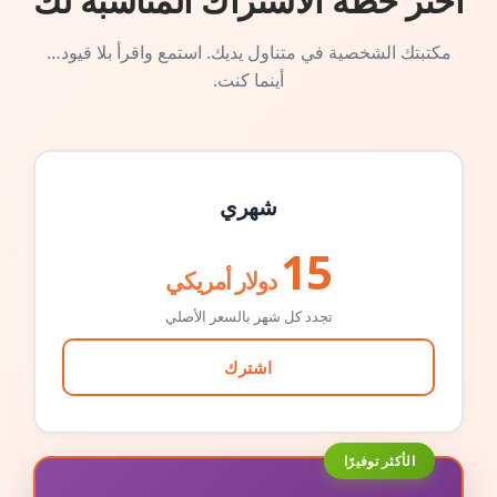
اختر خطة الاشتراك المناسبة لك
مكتبتك الشخصية في متناول يديك. استمع واقرأ بلا قيود…
أينما كنت.
شهري
15
دولار أمريكي
تجدد كل شهر بالسعر الأصلي
اشترك
الأكثر توفيرًا