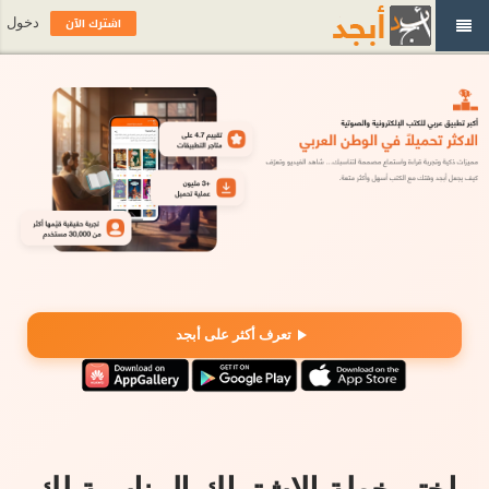
اشترك الآن
دخول
تعرف أكثر على أبجد