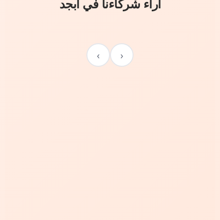
آراء شركاءنا في أبجد
›
‹