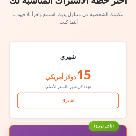
اختر خطة الاشتراك المناسبة لك
مكتبتك الشخصية في متناول يديك. استمع واقرأ بلا قيود…
أينما كنت.
شهري
15
دولار أمريكي
تجدد كل شهر بالسعر الأصلي
اشترك
الأكثر توفيرًا