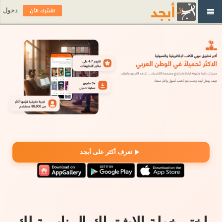
اشترك الآن
دخول
تعرف أكثر على أبجد