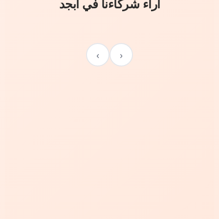
آراء شركاءنا في أبجد
›
‹