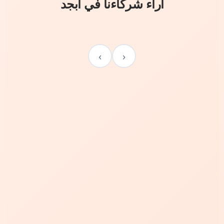
آراء شركاءنا في أبجد
›
‹