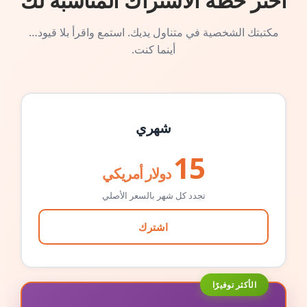
اختر خطة الاشتراك المناسبة لك
مكتبتك الشخصية في متناول يديك. استمع واقرأ بلا قيود…
أينما كنت.
شهري
15
دولار أمريكي
تجدد كل شهر بالسعر الأصلي
اشترك
الأكثر توفيرًا