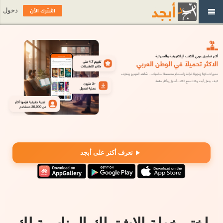
اشترك الآن
دخول
تعرف أكثر على أبجد