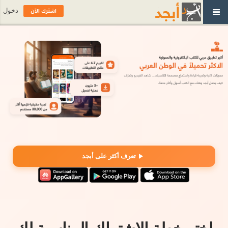
اشترك الآن
دخول
تعرف أكثر على أبجد