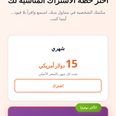
اختر خطة الاشتراك المناسبة لك
مكتبتك الشخصية في متناول يديك. استمع واقرأ بلا قيود…
أينما كنت.
شهري
15
دولار أمريكي
تجدد كل شهر بالسعر الأصلي
اشترك
الأكثر توفيرًا