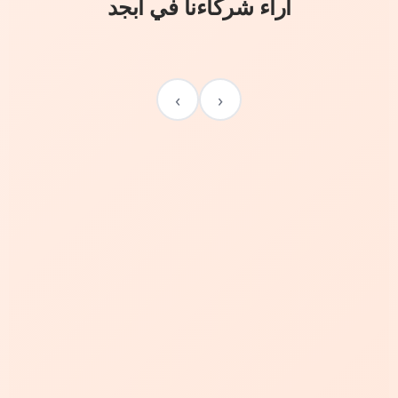
آراء شركاءنا في أبجد
›
‹