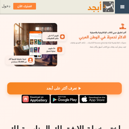
اشترك الآن
دخول
تعرف أكثر على أبجد