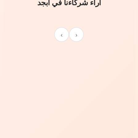
آراء شركاءنا في أبجد
›
‹