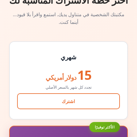
اختر خطة الاشتراك المناسبة لك
مكتبتك الشخصية في متناول يديك. استمع واقرأ بلا قيود…
أينما كنت.
شهري
15
دولار أمريكي
تجدد كل شهر بالسعر الأصلي
اشترك
الأكثر توفيرًا